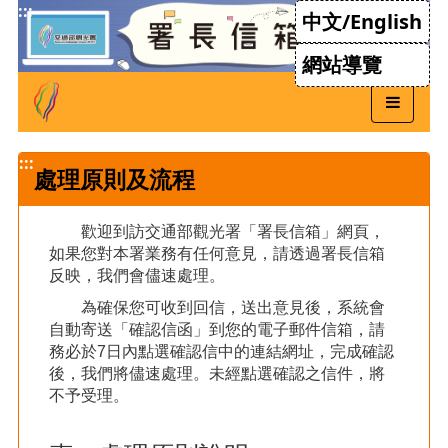
跳
:::
中文/English
到
主
網站導覽
要
內
容
:::
處理原則及流程
歡迎到訪交通部觀光署「署長信箱」網頁，
如果您對本署業務有任何意見，請透過署長信箱
反映，我們會儘速處理。
為確保您可收到回信，送出意見後，系統會
自動寄送「確認信函」到您的電子郵件信箱，請
務必於7日內點選確認信中的連結網址，完成確認
後，我們將儘速處理。未經點選確認之信件，將
不予受理。