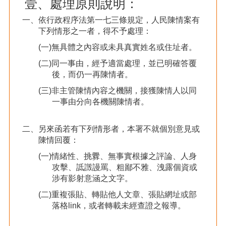
壹、處理原則說明：
一、依行政程序法第一七三條規定，人民陳情案有
下列情形之一者，得不予處理：
(一)無具體之內容或未具真實姓名或住址者。
(二)同一事由，經予適當處理，並已明確答覆
後，而仍一再陳情者。
(三)非主管陳情內容之機關，接獲陳情人以同
一事由分向各機關陳情者。
二、另來函若有下列情形者，本署不就個別意見或
陳情回覆：
(一)情緒性、挑釁、無事實根據之評論、人身
攻擊、詆譭謾罵、粗鄙不雅、洩露個資或
涉有影射意涵之文字。
(二)重複張貼、轉貼他人文章、張貼網址或部
落格link，或者轉載未經查證之報導。