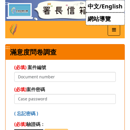
跳
:::
中文/English
到
主
網站導覽
要
內
容
:::
滿意度問卷調查
(必填)
案件編號
(必填)
案件密碼
( 忘記密碼 )
(必填)
驗證碼：